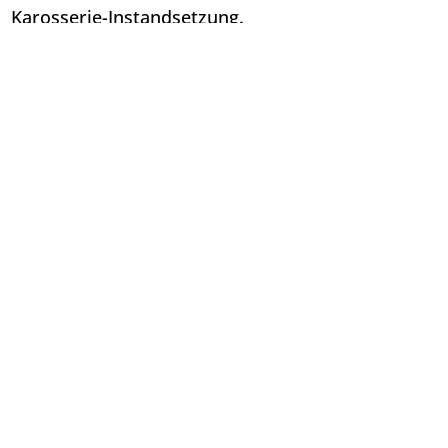
Karosserie-Instandsetzung.
Überzeugen Sie sich selbst.
Kontaktieren sie uns